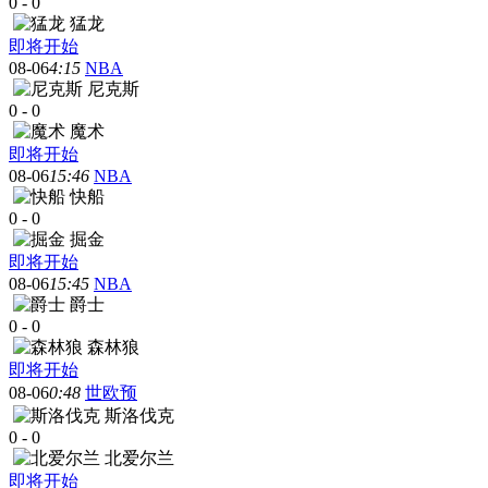
0
-
0
猛龙
即将开始
08-06
4:15
NBA
尼克斯
0
-
0
魔术
即将开始
08-06
15:46
NBA
快船
0
-
0
掘金
即将开始
08-06
15:45
NBA
爵士
0
-
0
森林狼
即将开始
08-06
0:48
世欧预
斯洛伐克
0
-
0
北爱尔兰
即将开始