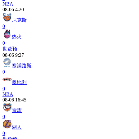
NBA
08-06 4:20
尼克斯
0
热火
0
世欧预
08-06 9:27
塞浦路斯
0
奥地利
0
NBA
08-06 16:45
雷霆
0
湖人
0