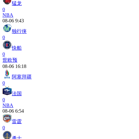
猛龙
0
NBA
08-06 9:43
独行侠
0
快船
0
世欧预
08-06 16:18
阿塞拜疆
0
法国
0
NBA
08-06 6:54
雷霆
0
勇士