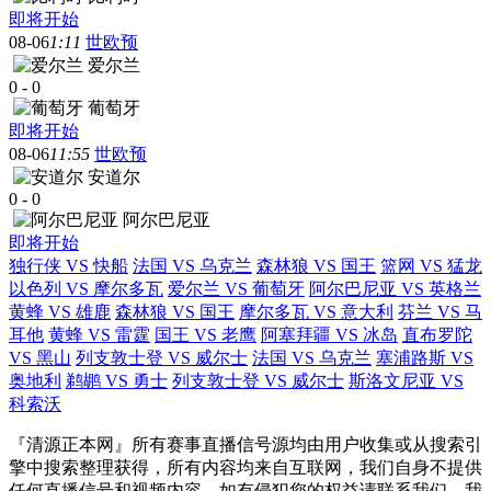
即将开始
08-06
1:11
世欧预
爱尔兰
0
-
0
葡萄牙
即将开始
08-06
11:55
世欧预
安道尔
0
-
0
阿尔巴尼亚
即将开始
独行侠 VS 快船
法国 VS 乌克兰
森林狼 VS 国王
篮网 VS 猛龙
以色列 VS 摩尔多瓦
爱尔兰 VS 葡萄牙
阿尔巴尼亚 VS 英格兰
黄蜂 VS 雄鹿
森林狼 VS 国王
摩尔多瓦 VS 意大利
芬兰 VS 马
耳他
黄蜂 VS 雷霆
国王 VS 老鹰
阿塞拜疆 VS 冰岛
直布罗陀
VS 黑山
列支敦士登 VS 威尔士
法国 VS 乌克兰
塞浦路斯 VS
奥地利
鹈鹕 VS 勇士
列支敦士登 VS 威尔士
斯洛文尼亚 VS
科索沃
『清源正本网』所有赛事直播信号源均由用户收集或从搜索引
擎中搜索整理获得，所有内容均来自互联网，我们自身不提供
任何直播信号和视频内容，如有侵犯您的权益请联系我们，我