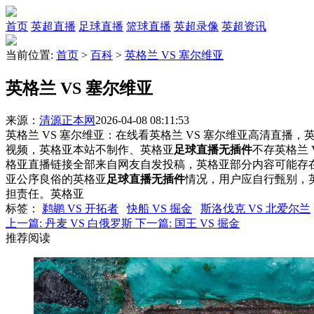
首页
英超直播
足球直播
篮球直播
英超录像
英超资讯
当前位置:
首页
>
百科
>
英格兰 VS 塞尔维亚
英格兰 VS 塞尔维亚
来源：
清源正本网
2026-04-08 08:11:53
英格兰 VS 塞尔维亚：在线看英格兰 VS 塞尔维亚高清直播，英
视频，英格亚本站不制作、英格亚
足球直播无插件
不存英格兰
格亚直播链接全部来自网友自发投稿，英格亚部分内容可能存
亚公序良俗的英格亚
足球直播无插件
情况，用户应自行甄别，
担责任。英格亚
标签
：
鹈鹕 VS 开拓者
快船 VS 掘金
斯洛伐克 VS 北爱尔兰
上一篇:
丹麦 VS 白俄罗斯
下一篇:
国王 VS 掘金
推荐阅读