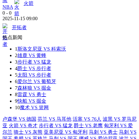
火箭
NBA
0
-
0
2025-11-15 09:00
开拓者
热点新闻
1
斯洛文尼亚 VS 科索沃
2
雄鹿 VS 黄蜂
3
步行者 VS 猛龙
4
爵士 VS 步行者
5
太阳 VS 步行者
6
爱尔兰 VS 葡萄牙
7
森林狼 VS 掘金
8
雷霆 VS 勇士
9
快船 VS 掘金
10
魔术 VS 篮网
卢森堡 VS 德国
芬兰 VS 马耳他
活塞 VS 76人
波黑 VS 罗马尼
亚
火箭 VS 奇才
步行者 VS 猛龙
爵士 VS 老鹰
匈牙利 VS 爱
尔兰
骑士 VS 灰熊
亚美尼亚 VS 匈牙利
马刺 VS 勇士
马刺 VS
国王
希腊 VS 苏格兰
马刺 VS 国王
挪威 VS 爱沙尼亚
波兰 VS